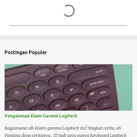
K
o
m
e
n
t
Postingan Populer
a
r
Pengalaman Klaim Garansi Logitech
Bagaimana sih klaim garansi Logitech itu? Singkat cerita, eh
Panjang deng ceritanya.. 😊 Jadi saya punya Keyboard Logitech