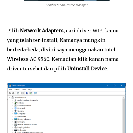
Gambar Menu Device Manager
Pilih
N
etwork
A
dapters
,
cari driver WIFI kamu
yang telah ter-install, Namanya mungkin
berbeda-beda, disini saya menggunakan Intel
Wireless-AC 9560.
Kemudian
klik kanan nama
driver tersebut dan pilih
U
ninstall
D
evice
.