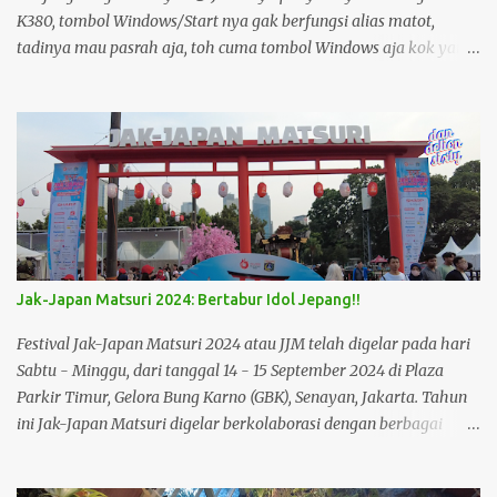
K380, tombol Windows/Start nya gak berfungsi alias matot,
tadinya mau pasrah aja, toh cuma tombol Windows aja kok yang
lain normal, tapi setelah dipikir-pikir kan sayang masih ada
garansinya.. Mulailah penjelajahan di bibi Google, mulai dari web
resmi Logitech, disana pun juga gak ada informasi jelas dimana
Service Centernya atau bla bla.. Akhirnya saya bertanya ke
Twitter Official @LogitechID, setelah menunggu berhari-hari kok
gak ada tanggapan.. hmmmm :-0 akhirnya coba DM ke official
Facebooknya @Logitech. Ehh ada tanggapan, jadi untuk klaim
garansi bisa langsung datang saja ke alamat distributornya yg
ada di Ancol sana dan jangan lupa membawa beserta dus nota
Jak-Japan Matsuri 2024: Bertabur Idol Jepang!!
dan ada stiker distributornya PT Surya Candra. Stiker Distributor
PT Surya Candra Saya pun langsung meluncur ke TKP karena
Festival Jak-Japan Matsuri 2024 atau JJM telah digelar pada hari
lokasi tempat tinggal saya di daerah Pejaten, jadi saya ber...
Sabtu - Minggu, dari tanggal 14 - 15 September 2024 di Plaza
Parkir Timur, Gelora Bung Karno (GBK), Senayan, Jakarta. Tahun
ini Jak-Japan Matsuri digelar berkolaborasi dengan berbagai
elemen matsuri Jepang yaitu Mikoshi, Taiko, Yosakoi, dan
Okinawa yang akan membawa pengunjung merasakan atmosfer